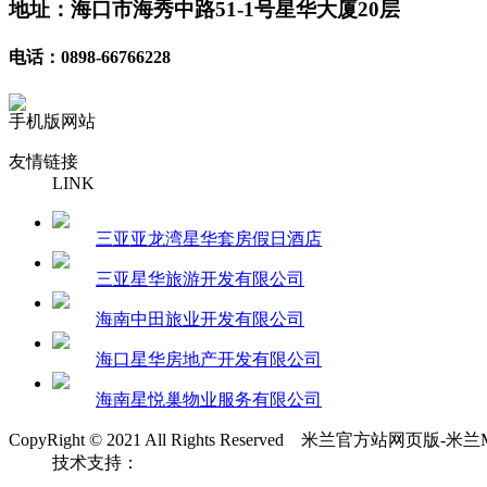
地址：海口市海秀中路51-1号星华大厦20层
电话：0898-66766228
手机版网站
友情链接
LINK
三亚亚龙湾星华套房假日酒店
三亚星华旅游开发有限公司
海南中田旅业开发有限公司
海口星华房地产开发有限公司
海南星悦巢物业服务有限公司
CopyRight © 2021 All Rights Reserved 米兰官方站网页
技术支持：