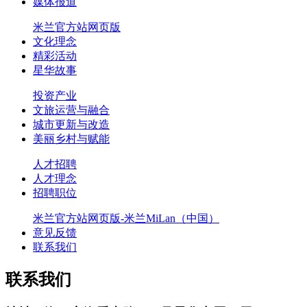
媒体报道
米兰官方站网页版
文化理念
精彩活动
星华故事
投资产业
文旅运营与融合
城市更新与改造
美丽乡村与赋能
人才招聘
人才理念
招聘职位
米兰官方站网页版-米兰MiLan（中国）
意见反馈
联系我们
联系我们