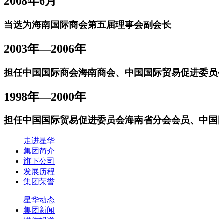
2008年6月
当选为海南国际商会第五届理事会副会长
2003年—2006年
担任中国国际商会海南商会、中国国际贸易促进委员
1998年—2000年
担任中国国际贸易促进委员会海南省分会会员、中国
走进星华
集团简介
旗下公司
发展历程
集团荣誉
星华动态
集团新闻